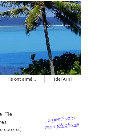
Ils ont aimé...
TdeTAHITI
ate!
l'île
​urgent? voici
res.
téléphone
mon
e cookies)