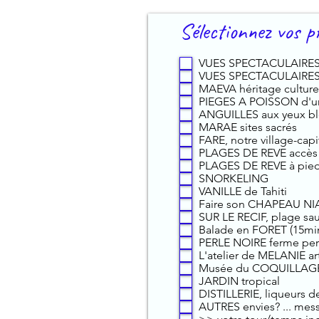
(15min
'marae'
les
!
toe'
ou
n'ont
récoltes
Sélectionnez vos p
(fougère
1h)
pas
de
géante)
pour
été
nos
emblème
une
restaurés
cultivateurs.
VUES SPECTACULAIRES 
de
expérience
ou
Fabrication
VUES SPECTACULAIRES
Huahine,
hors
sont
artisanale
MAEVA héritage culture
qui
du
encore
PIEGES A POISSON d'un
et
a
commun.
ANGUILLES aux yeux bl
enfouis,
100%
joué
Un
MARAE sites sacrés
et
locale,
un
de
FARE, notre village-capi
pas
en
rôle
mes
PLAGES DE REVE accès 
forcément
jolies
dans
lieux
PLAGES DE REVE à pie
visibles
bouteilles
son
préférés
SNORKELING
-
qui
histoire
sur
VANILLE de Tahiti
parfois
font
d'île
l'île,
Faire son CHAPEAU NIAU
les
de
"rebelle".
SUR LE RECIF, plage sa
je
plus
beau
Balade en FORET (15mi
Je
l'ai
intéressants
cadeaux
PERLE NOIRE ferme per
vous
baptisée
!
ou
L'atelier de MELANIE art
raconterai
"la
Certains
souvenirs
Musée du COQUILLAG
ça
forêt
sont
-
JARDIN tropical
en
enchantée"…
atteignables
à
DISTILLERIE, liqueurs de 
cours
Au
en
déguster
AUTRES envies? ... mes
de
pied
voiture,
et