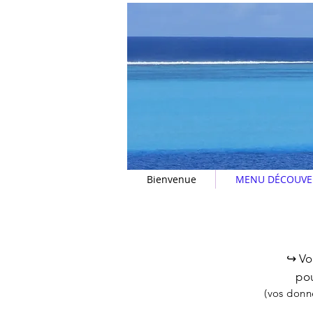
Bienvenue
MENU DÉCOUVE
Déc
↪︎
Vo
pou
(vos donn